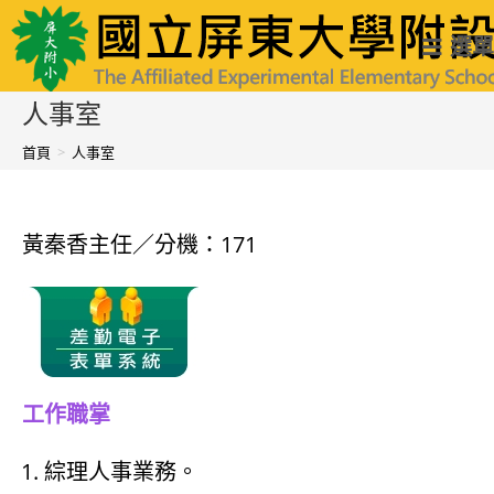
跳
國立屏東大學附設實驗國民小學
選單
轉
至
人事室
主
首頁
>
人事室
要
內
黃秦香主任／分機：171
容
工作職掌
綜理人事業務。