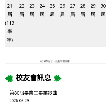
21
22
23
24
25
26
27
28
29
30
屆
屆
屆
屆
屆
屆
屆
屆
屆
屆
(113
學
年)
（依畢業屆次、姓名筆畫排序）
校友會訊息
第80屆畢業生畢業歌曲
2026-06-29