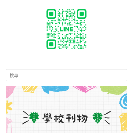
Search
for: