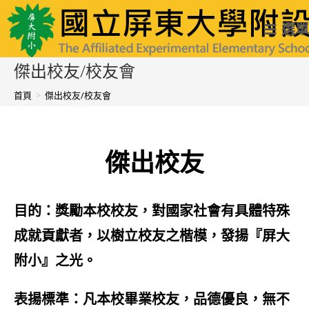
跳
國立屏東大學附設實驗國民小學
選單
轉
至
傑出校友/校友會
主
首頁
>
傑出校友/校友會
要
內
傑出校友
容
目的：獎勵本校校友，對國家社會有具體特殊
成就貢獻者，以樹立校友之楷模，發揚『屏大
附小』之光。
表揚標準：凡本校畢業校友，品德優良，無不