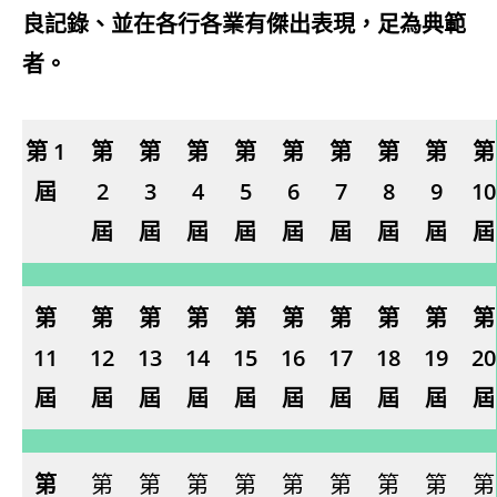
良記錄、並在各行各業有傑出表現，足為典範
者。
第 1
第
第
第
第
第
第
第
第
第
屆
2
3
4
5
6
7
8
9
10
屆
屆
屆
屆
屆
屆
屆
屆
屆
第
第
第
第
第
第
第
第
第
第
11
12
13
14
15
16
17
18
19
20
屆
屆
屆
屆
屆
屆
屆
屆
屆
屆
第
第
第
第
第
第
第
第
第
第