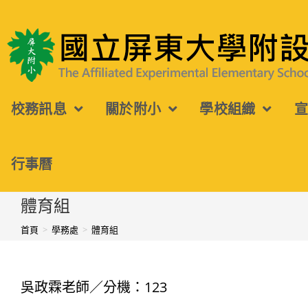
跳
轉
國立屏東大學附設實驗國民小學
至
主
校務訊息
關於附小
學校組織
要
內
容
行事曆
體育組
首頁
>
學務處
>
體育組
吳政霖老師／分機：123