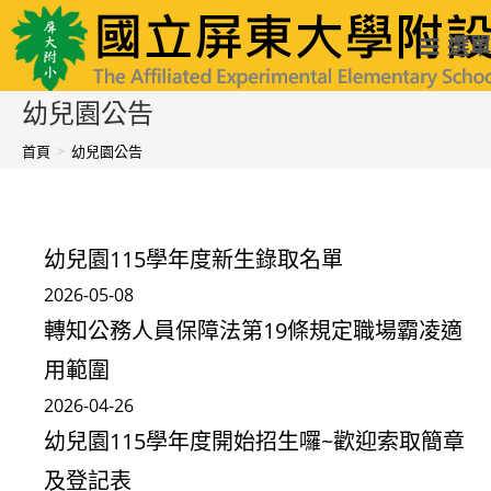
跳
國立屏東大學附設實驗國民小學
選單
轉
至
幼兒園公告
主
首頁
>
幼兒園公告
要
內
容
幼兒園115學年度新生錄取名單
2026-05-08
轉知公務人員保障法第19條規定職場霸凌適
用範圍
2026-04-26
幼兒園115學年度開始招生囉~歡迎索取簡章
及登記表