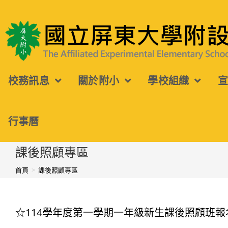
跳
轉
國立屏東大學附設實驗國民小學
至
主
校務訊息
關於附小
學校組織
要
內
容
行事曆
課後照顧專區
首頁
>
課後照顧專區
☆114學年度第一學期一年級新生課後照顧班報