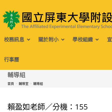
跳
轉
國立屏東大學附設實驗國民小學
至
主
校務訊息
關於附小
學校組織
要
內
容
行事曆
輔導組
首頁
>
輔導室
>
輔導組
賴盈如老師／分機：155