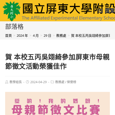
跳
國立屏東大學附設實驗國民小學
選單
轉
至
部落格
主
首頁
>
2024 年
>
4 月
>
29 日
>
教務處
>
賀 本校五丙吳翊綺參加屏東
要
內
賀 本校五丙吳翊綺參加屏東市母親
容
節徵文活動榮獲佳作
Post
Post
Post
教學組長
2024-04-29
教務處
/
榮譽榜
author:
published:
category: