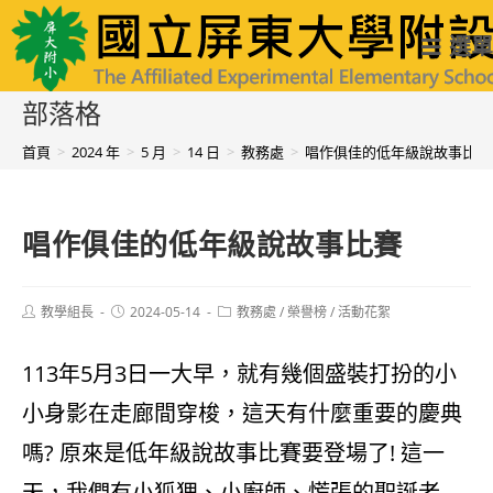
跳
國立屏東大學附設實驗國民小學
選單
轉
至
部落格
主
首頁
>
2024 年
>
5 月
>
14 日
>
教務處
>
唱作俱佳的低年級說故事比賽
要
內
唱作俱佳的低年級說故事比賽
容
Post
Post
Post
教學組長
2024-05-14
教務處
/
榮譽榜
/
活動花絮
author:
published:
category:
113年5月3日一大早，就有幾個盛裝打扮的小
小身影在走廊間穿梭，這天有什麼重要的慶典
嗎? 原來是低年級說故事比賽要登場了! 這一
天，我們有小狐狸、小廚師、慌張的聖誕老