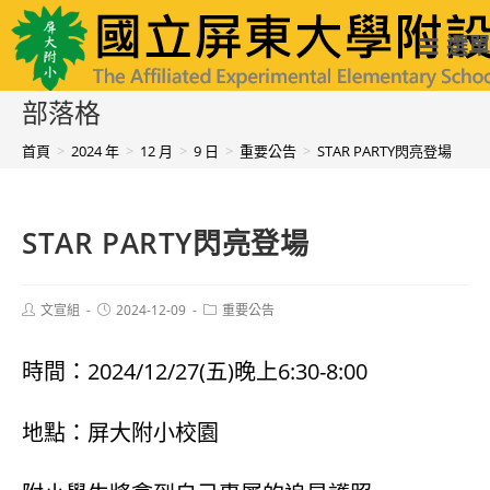
跳
國立屏東大學附設實驗國民小學
選單
轉
至
部落格
主
首頁
>
2024 年
>
12 月
>
9 日
>
重要公告
>
STAR PARTY閃亮登場
要
內
STAR PARTY閃亮登場
容
Post
Post
Post
文宣組
2024-12-09
重要公告
author:
published:
category:
時間：2024/12/27(五)晚上6:30-8:00
地點：屏大附小校園