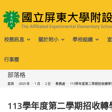
跳
轉
國立屏東大學附設實驗國民小學
至
主
校務訊息
關於附小
學校組織
要
內
容
行事曆
部落格
首頁
>
2025 年
>
1 月
>
2 日
>
教務處
>
113學年度第二學期招收轉學
113學年度第二學期招收轉