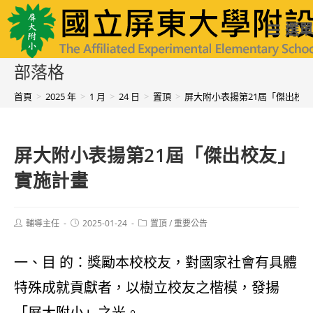
跳
國立屏東大學附設實驗國民小學
選單
轉
至
部落格
主
首頁
>
2025 年
>
1 月
>
24 日
>
置頂
>
屏大附小表揚第21屆「傑出校
要
內
屏大附小表揚第21屆「傑出校友」
容
實施計畫
Post
Post
Post
輔導主任
2025-01-24
置頂
/
重要公告
author:
published:
category:
一、目 的：獎勵本校校友，對國家社會有具體
特殊成就貢獻者，以樹立校友之楷模，發揚
「屏大附小」之光。