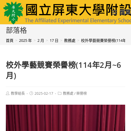
跳
國立屏東大學附設實驗國民小學
選單
轉
至
部落格
主
首頁
>
2025 年
>
2 月
>
17 日
>
教務處
>
校外學藝競賽榮譽榜(114年2月
要
內
校外學藝競賽榮譽榜(114年2月~6
容
月)
Post
Post
Post
教學組長
2025-02-17
教務處
/
榮譽榜
author:
published:
category: