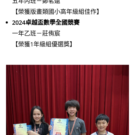
五年丙班－鄭茗遠
【榮獲版畫類國小高年級組佳作】
2024卓越盃數學全國競賽
一年乙班－莊侑宸
【榮獲1年級組優選獎】