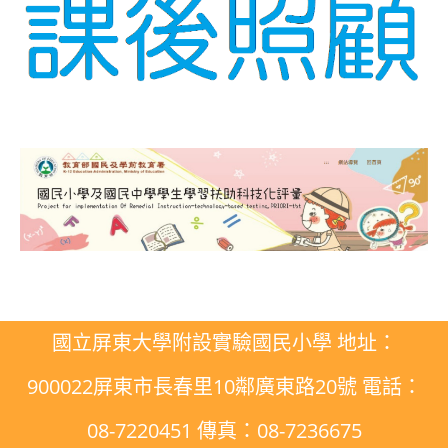
國立屏東大學附設實驗國民小學 地址：
900022屏東市長春里10鄰廣東路20號 電話：
08-7220451 傳真：08-7236675