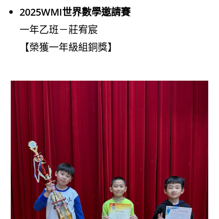
2025WMI世界數學邀請賽
一年乙班－莊宥宸
【榮獲一年級組銅獎】