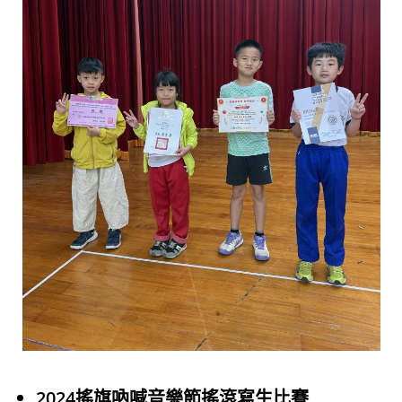
2024搖旗吶喊音樂節搖滾寫生比賽