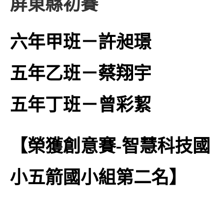
屏東縣初賽
六年甲班－許昶璟
五年乙班－蔡翔宇
五年丁班－曾彩絜
【榮獲創意賽-智慧科技國
小五箭國小組第二名】