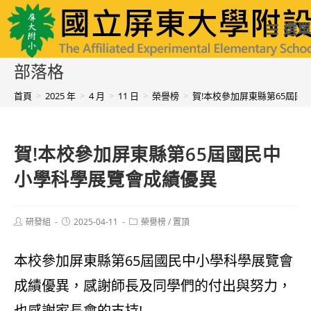
跳
國立屏東大學附設實驗國民小學
選單
轉
至
部落格
主
首頁
>
2025 年
>
4 月
>
11 日
>
榮譽榜
>
賀!本校參加屏東縣第65屆國
要
內
賀!本校參加屏東縣第65屆國民中
容
小學科學展覽會成績優異
Post
Post
Post
研發組
2025-04-11
榮譽榜
/
置頂
author:
published:
category:
本校參加屏東縣第65屆國民中小學科學展覽會
成績優異，感謝師長及同學們的付出與努力，
也感謝家長會的支持!