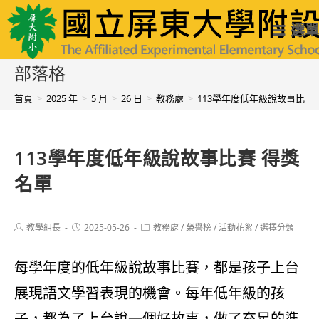
跳
國立屏東大學附設實驗國民小學
選單
轉
至
部落格
主
首頁
>
2025 年
>
5 月
>
26 日
>
教務處
>
113學年度低年級說故事比賽
要
內
113學年度低年級說故事比賽 得獎
容
名單
Post
Post
Post
教學組長
2025-05-26
教務處
/
榮譽榜
/
活動花絮
/
選擇分類
author:
published:
category:
每學年度的低年級說故事比賽，都是孩子上台
展現語文學習表現的機會。每年低年級的孩
子，都為了上台說一個好故事，做了充足的準