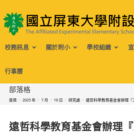
跳
轉
國立屏東大學附設實驗國民小學
至
主
校務訊息
關於附小
學校組織
要
內
容
行事曆
部落格
首頁
>
2025 年
>
7 月
>
10 日
>
研究處
>
遠哲科學教育基金會辦理『
遠哲科學教育基金會辦理『