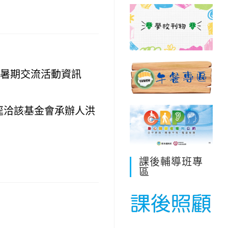
」暑期交流活動資訊
逕洽該基金會承辦人洪
課後輔導班專
區