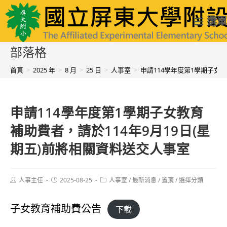
跳
國立屏東大學附設實驗國民小學
選單
轉
至
部落格
主
首頁
>
2025 年
>
8 月
>
25 日
>
人事室
>
申請114學年度第1學期子女教
要
內
申請114學年度第1學期子女教育
容
補助費者，請於114年9月19日(星
期五)前將相關資料送交人事室
Post
Post
Post
人事主任
2025-08-25
人事室
/
最新消息
/
置頂
/
選擇分類
author:
published:
category:
子女教育補助費公告
下載