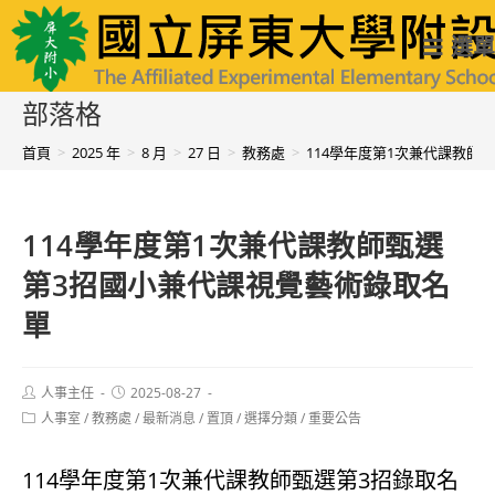
跳
國立屏東大學附設實驗國民小學
選單
轉
至
部落格
主
首頁
>
2025 年
>
8 月
>
27 日
>
教務處
>
114學年度第1次兼代課教師
要
內
114學年度第1次兼代課教師甄選
容
第3招國小兼代課視覺藝術錄取名
單
Post
Post
人事主任
2025-08-27
author:
published:
Post
人事室
/
教務處
/
最新消息
/
置頂
/
選擇分類
/
重要公告
category:
114學年度第1次兼代課教師甄選第3招錄取名