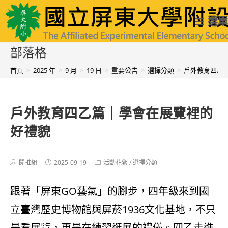
跳
國立屏東大學附設實驗國民小學
選單
轉
至
部落格
主
首頁
>
2025 年
>
9 月
>
19 日
>
重要公告
>
選擇分類
>
戶外教育四乙
要
內
戶外教育四乙篇｜學會在展覽裡的
容
好禮貌
Post
Post
Post
閱推組
2025-09-19
活動花絮
/
選擇分類
author:
published:
category:
跟著「屏東GO藝氣」的腳步，四年級來到國
立臺灣歷史博物館與屏菸1936文化基地，不只
是看展覽，更是在練習逛展的禮儀。四乙走進