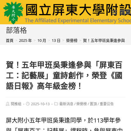
跳
國立屏東大學附設實驗國民小學
選單
轉
至
部落格
主
首頁
>
2025 年
>
10 月
>
13 日
>
榮譽榜
>
賀！五年甲班吳秉逢參與「
要
內
賀！五年甲班吳秉逢參與「屏東百
容
工：記藝展」童詩創作，榮登《國
語日報》高年級金榜！
Post
Post
Post
閱推組
2025-10-13
最新消息
/
榮譽榜
/
置頂
/
重要公告
author:
published:
category:
屏大附小五年甲班吳秉逢同學，於113學年參
與「屏東百工：記藝展」課程時，參與屏東中