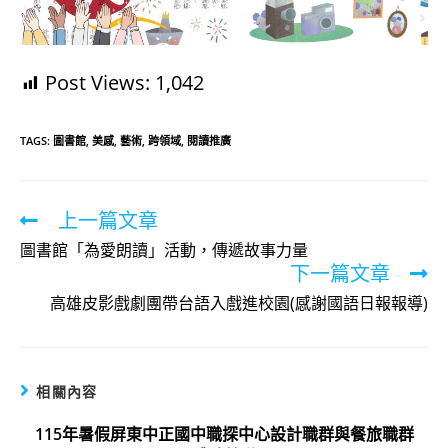
Post Views:
1,042
TAGS:
圖書館
,
美感
,
藝術
,
跨領域
,
閱讀推廣
上一篇文章
Read
more
圖書館「為愛朗讀」活動，傳遞故事力量
下一篇文章
articles
高雄皮影戲劇團帶台語入戲進校園(感謝國語日報報導)
相關內容
115年暑假屏東中正國中職探中心設計職群與餐旅職群