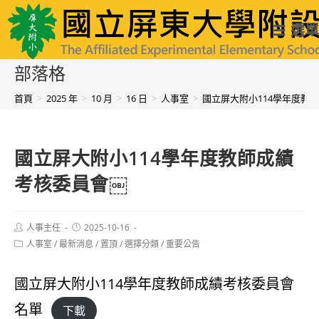
跳
國立屏東大學附設實驗國民小學
選單
轉
至
部落格
主
首頁
>
2025 年
>
10 月
>
16 日
>
人事室
>
國立屏大附小114學年度教
要
內
國立屏大附小114學年度教師成績
容
考核委員會￼
Post
Post
人事主任
2025-10-16
author:
published:
Post
人事室
/
最新消息
/
置頂
/
選擇分類
/
重要公告
category:
國立屏大附小114學年度教師成績考核委員會
名單
下載