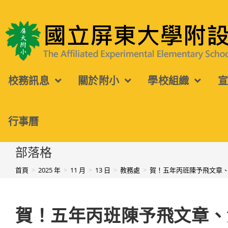
跳
轉
國立屏東大學附設實驗國民小學
至
主
校務訊息
關於附小
學校組織
要
內
容
行事曆
部落格
首頁
>
2025 年
>
11 月
>
13 日
>
教務處
>
賀！五年丙班陳予飛文章
賀！五年丙班陳予飛文章、