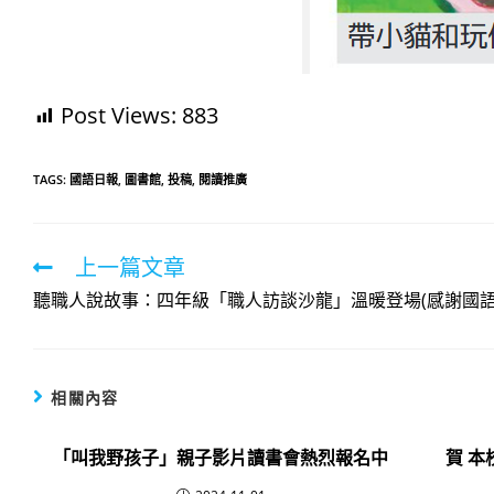
Post Views:
883
TAGS:
國語日報
,
圖書館
,
投稿
,
閱讀推廣
上一篇文章
Read
more
聽職人說故事：四年級「職人訪談沙龍」溫暖登場(感謝國語
articles
相關內容
「叫我野孩子」親子影片讀書會熱烈報名中
賀 