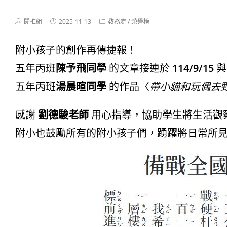
Post
Post
Post
閱推組
2025-11-13
教務處
/
榮譽榜
author:
published:
category:
附小孩子的創作再傳捷報！
五年丙班
陳予飛同學
的文章接連於
114/9/15
五年丙班
湯晨暄同學
的作品〈
帶小貓和玩偶去
感謝
劉德駿老師
用心指導，協助學生將生活觀
附小也鼓勵所有的附小孩子們，踴躍將日常所