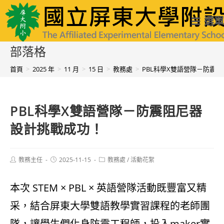
跳
國立屏東大學附設實驗國民小學
選單
轉
至
部落格
主
首頁
>
2025 年
>
11 月
>
15 日
>
教務處
>
PBL科學X雙語營隊－防震
要
內
PBL科學X雙語營隊－防震阻尼器
容
設計挑戰成功！
Post
Post
Post
教務主任
2025-11-15
教務處
/
活動花絮
author:
published:
category:
本次 STEM × PBL × 英語營隊活動既豐富又精
采，結合屏東大學雙語教學實習課程的老師團
隊，讓學生們化身防震工程師，投入maker實