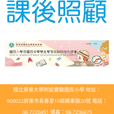
國立屏東大學附設實驗國民小學 地址：
900022屏東市長春里10鄰廣東路20號 電話：
08-7220451 傳真：08-7236675