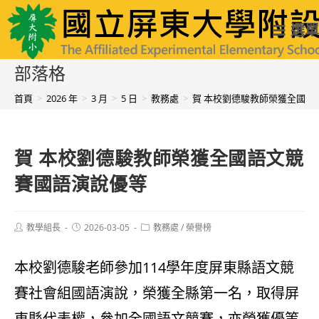
跳
國立屏東大學附設實驗國民小學
選單
轉
至
部落格
主
首頁
>
2026 年
>
3 月
>
5 日
>
教務處
>
賀 本校劉德駿教師榮獲全國語
要
內
賀 本校劉德駿教師榮獲全國語文競
容
賽國語演說優等
Post
Post
Post
教學組長
2026-03-05
教務處
/
榮譽榜
author:
published:
category:
本校劉德駿老師參加114學年度屏東縣語文競
賽社會組國語演說，榮獲全縣第一名，取得屏
東縣代表權，參加全國語文競賽，亦榮獲優等