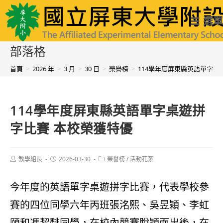
跳
國立屏東大學附設實驗國民小學
選單
轉
至
部落格
主
首頁
>
2026 年
>
3 月
>
30 日
>
榮譽榜
>
114學年度屏東縣英語單字桌
要
內
114學年度屏東縣英語單字桌遊拼
容
字比賽 本校榮獲特優
Post
Post
Post
教學組長
2026-03-30
榮譽榜
/
活動花絮
author:
published:
category:
今年度的英語單字桌遊拼字比賽，代表學校參
賽的四位同學六年丙班張洺熙、吳昱穎、李虹
頤和馮絜馡同學，在校內競賽脫穎而出後，在