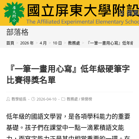
跳
國立屏東大學附設實驗國民小學
選單
轉
至
部落格
主
首頁
>
2026 年
>
4 月
>
10 日
>
教務處
>
『一筆一畫用心寫』低年級硬
要
內
『一筆一畫用心寫』低年級硬筆字
容
比賽得獎名單
Post
Post
Post
教學組長
2026-04-10
教務處
/
榮譽榜
author:
published:
category:
低年級的國語文學習，是各項學科能力的重要
基礎。孩子們在課堂中一點一滴累積語文能
力，而寫字能力正是其中相當重要的一環。在