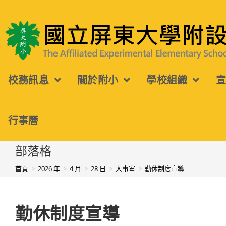
跳
轉
國立屏東大學附設實驗國民小學
至
主
校務訊息
關於附小
學校組織
要
內
容
行事曆
部落格
首頁
>
2026 年
>
4 月
>
28 日
>
人事室
>
勤休制度宣導
勤休制度宣導