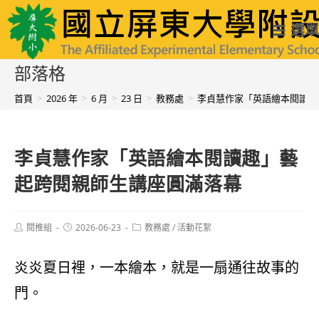
跳
國立屏東大學附設實驗國民小學
選單
轉
至
部落格
主
首頁
>
2026 年
>
6 月
>
23 日
>
教務處
>
李貞慧作家「英語繪本閱讀趣
要
內
李貞慧作家「英語繪本閱讀趣」藝
容
起跨閱親師生講座圓滿落幕
Post
Post
Post
閱推組
2026-06-23
教務處
/
活動花絮
author:
published:
category:
炎炎夏日裡，一本繪本，就是一扇通往故事的
門。