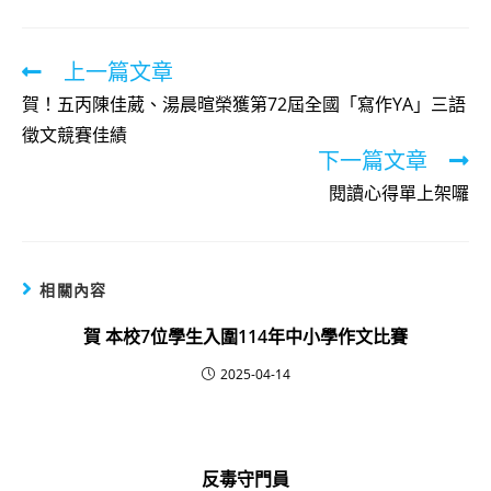
上一篇文章
Read
more
賀！五丙陳佳葳、湯晨暄榮獲第72屆全國「寫作YA」三語
articles
徵文競賽佳績
下一篇文章
閱讀心得單上架囉
相關內容
賀 本校7位學生入圍114年中小學作文比賽
2025-04-14
反毒守門員