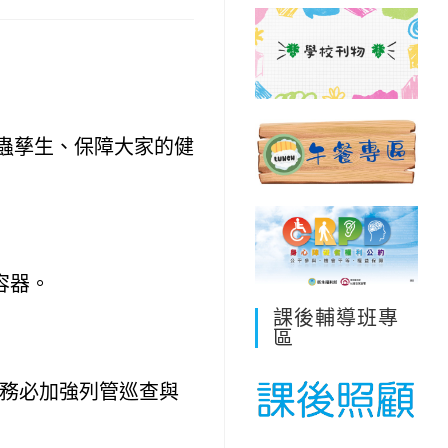
蟲孳生、保障大家的健
容器
。
課後輔導班專
區
務必加強列管巡查與