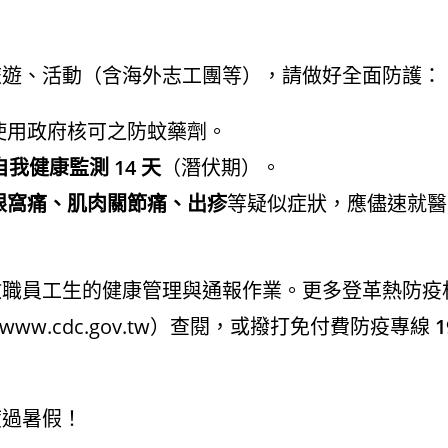
旅遊、活動（含海外志工團等），請做好全面防護
：
使用政府核可之防蚊藥劑
。
自我健康監測 14 天
（潛伏期）
。
眼窩痛、肌肉關節痛、出疹
等疑似症狀，應儘速就醫
教職員工生的健康管理與通報作業
。更多登革熱防疫
//www.cdc.gov.tw
）查閱，或撥打免付費防疫專線
1
度過暑假！