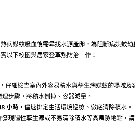
革熱病媒蚊吸血後需尋找水源產卵，為阻斷病媒蚊幼
落實以下校園與居家登革熱防治工作
：
」
次，仔細檢查室內外容易積水與孳生病媒蚊的場域及
清理步驟，將積水倒掉、容器減量
。
48 小時
，儘速排定生活環境巡檢、徹底清除積水
。
曾發現陽性孳生源或不易清除積水等高風險地點，請