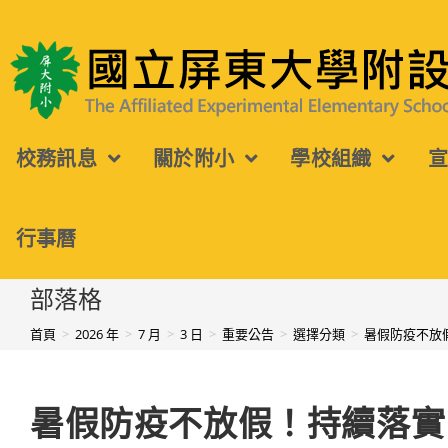
跳
轉
國立屏東大學附設實驗國民小學
至
主
校務訊息
關於附小
學校組織
要
內
容
行事曆
部落格
首頁
>
2026 年
>
7 月
>
3 日
>
重要公告
>
選擇分類
>
暑假防疫不放
暑假防疫不放假！持續落實