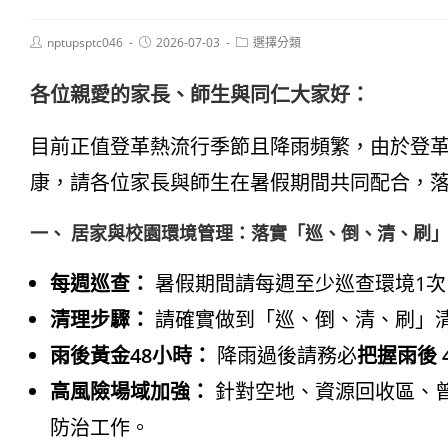
Post
Post
Post
nptupsptc046
2026-07-03
選擇分類
author:
published:
category:
各位親愛的家長、師生與同仁大家好：
目前正值登革熱流行季節且降雨頻繁，由於登
康，請各位家長與師生在暑假期間共同配合，
一、 居家與校園環境管理：落實「巡、倒、清、刷
每週巡查：
暑假期間請每週至少巡查環境1
清理步驟：
請確實做到「巡、倒、清、刷」
雨後黃金48小時：
降雨過後請務必
把握雨後 
高風險場域加強：
針對空地、資源回收區、
防治工作
。