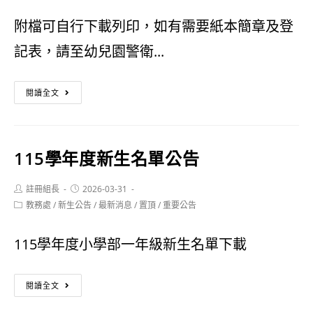
名
新
附檔可自行下載列印，如有需要紙本簡章及登
辦
生
記表，請至幼兒園警衛...
法
錄
幼
閱讀全文
取
兒
名
園
單
115學年度新生名單公告
115
學
Post
Post
註冊組長
2026-03-31
author:
published:
Post
教務處
/
新生公告
/
最新消息
/
置頂
/
重要公告
年
category:
度
115學年度小學部一年級新生名單下載
開
115
閱讀全文
始
學