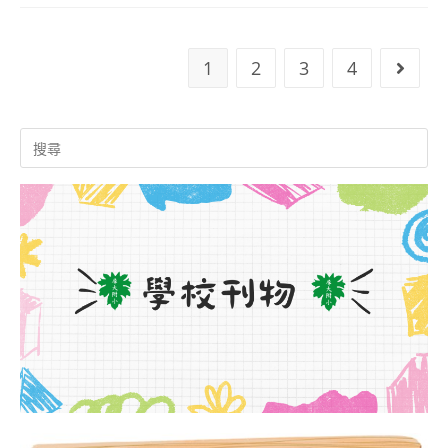
招
年
生
度
1
2
3
4
Go to
囉
新
~
生
Search
歡
for:
名
迎
單
索
公
取
告
簡
章
及
登
記