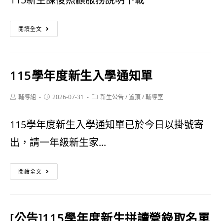
一、
三、
一
閱讀全文
五
年
年
級
115學年度新生入學通知單
級
新
學
生
Post
Post
Post
輔導組
2026-07-31
新生公告
/
置頂
/
輔導室
author:
published:
category:
生
課
115學年度新生入學通知單已於今日以掛號寄
編
後
出，請一年級新生家...
班
照
名
顧
115
閱讀全文
單
服
學
務
年
[公告]115學年度新生拼讀營錄取名單