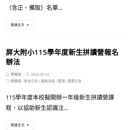
拼
（含正、備取）名單...
讀
屏
營
閱讀全文
大
錄
附
取
屏大附小115學年度新生拼讀營報名
小
名
辦法
新
單
Post
Post
閱推組
2026-06-02
生
author:
published:
Post
教務處
/
新生公告
/
最新消息
/
置頂
/
重要公告
拼
category:
讀
115學年度本校擬開辦一年級新生拼讀營課
營
程，以協助新生認識注...
錄
屏
閱讀全文
取