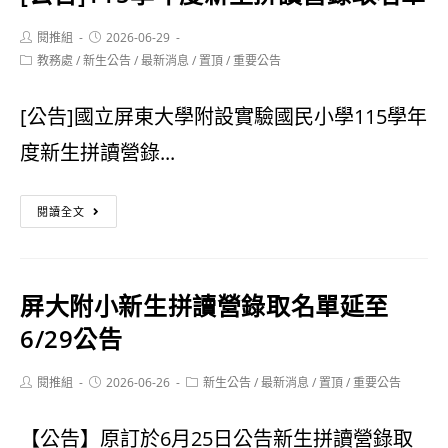
說
度
明
新
Post
Post
閱推組
2026-06-29
author:
published:
Post
教務處
/
新生公告
/
最新消息
/
置頂
/
重要公告
生
category:
入
[公告]國立屏東大學附設實驗國民小學115學年
學
度新生拼讀營錄...
通
[公
閱讀全文
知
告]115
單
學
屏大附小新生拼讀營錄取名單延至
年
6/29公告
度
Post
Post
Post
閱推組
2026-06-26
新
新生公告
/
最新消息
/
置頂
/
重要公告
author:
published:
category:
生
【公告】原訂於6月25日公告新生拼讀營錄取