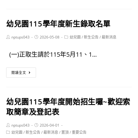
大
名
附
單
幼兒園115學年度新生錄取名單
小
延
115
Post
Post
Post
nptups043
2026-05-08
幼兒園
/
新生公告
/
最新消息
至
author:
published:
category:
學
6/29
(一)正取生請於115年5月11、1...
年
公
度
幼
閱讀全文
告
新
兒
生
園
幼兒園115學年度開始招生囉~歡迎索
拼
115
取簡章及登記表
讀
學
Post
Post
營
nptups043
年
2026-04-01
author:
published:
Post
幼兒園
/
新生公告
/
最新消息
/
置頂
/
重要公告
報
度
category: