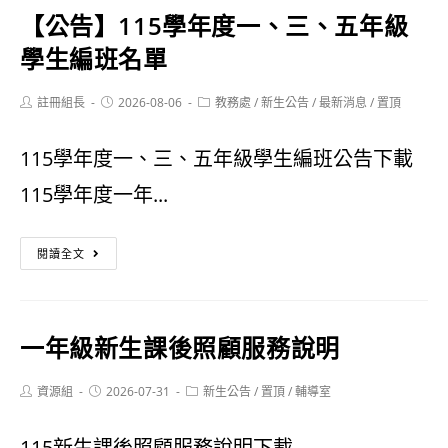
【公告】115學年度一、三、五年級
級
學生編班名單
新
Post
Post
Post
註冊組長
生
2026-08-06
教務處
/
新生公告
/
最新消息
/
置頂
author:
published:
category:
課
115學年度一、三、五年級學生編班公告下載
後
115學年度一年...
照
【公
顧
閱讀全文
告】
班
115
報
一年級新生課後照顧服務說明
學
名
年
Post
Post
Post
資源組
2026-07-31
新生公告
/
置頂
/
輔導室
author:
published:
category:
度
115新生課後照顧服務說明下載