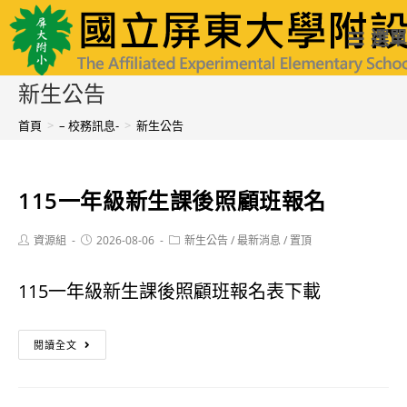
跳
國立屏東大學附設實驗國民小學
選單
轉
至
新生公告
主
首頁
>
– 校務訊息-
>
新生公告
要
內
115一年級新生課後照顧班報名
容
Post
Post
Post
資源組
2026-08-06
新生公告
/
最新消息
/
置頂
author:
published:
category:
115一年級新生課後照顧班報名表下載
115
閱讀全文
一
年