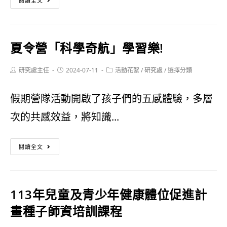
閱讀全文
際
教
夏令營「科學奇航」學習樂!
育
翱
Post
Post
Post
研究處主任
2024-07-11
活動花絮
/
研究處
/
選擇分類
author:
published:
category:
翔
假期營隊活動開啟了孩子們的五感體驗，多層
天
次的共感效益，將知識...
際
－
夏
閱讀全文
－
令
國
營
113年兒童及青少年健康體位促進計
際
「科
畫種子師資培訓課程
使
學