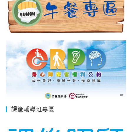
訓
會
課
程
課後輔導班專區