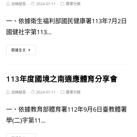
Post
Post
者
Post
出納組長
奇
2024-07-11
選擇分類
author:
published:
category:
日
航」
一、依據衛生福利部國民健康署113年7月2日
本
學
國健社字第113...
參
習
113
訪
樂!
閱讀全文
年
開
兒
拓
113年度國境之南適應體育分享會
童
視
及
野
Post
Post
Post
出納組長
2024-07-11
選擇分類
author:
published:
category:
青
一、依據教育部體育署112年9月6日臺教體署
少
學(二)字第11...
年
健