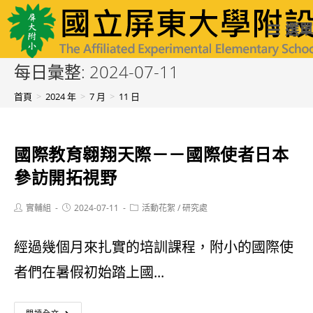
跳
國立屏東大學附設實驗國民小學
選單
轉
至
每日彙整: 2024-07-11
主
首頁
>
2024 年
>
7 月
>
11 日
要
內
國際教育翱翔天際－－國際使者日本
容
參訪開拓視野
Post
Post
Post
實輔組
2024-07-11
活動花絮
/
研究處
author:
published:
category:
經過幾個月來扎實的培訓課程，附小的國際使
者們在暑假初始踏上國...
國