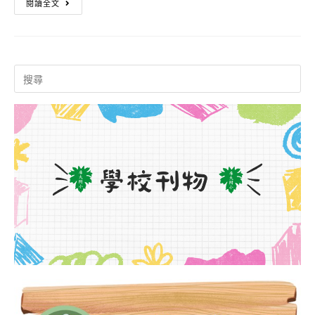
113
閱讀全文
康
年
體
度
Search
位
國
for:
促
境
進
之
計
南
畫
適
種
應
子
體
師
育
資
分
培
享