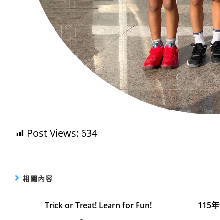
Post Views:
634
相關內容
Trick or Treat! Learn for Fun!
115