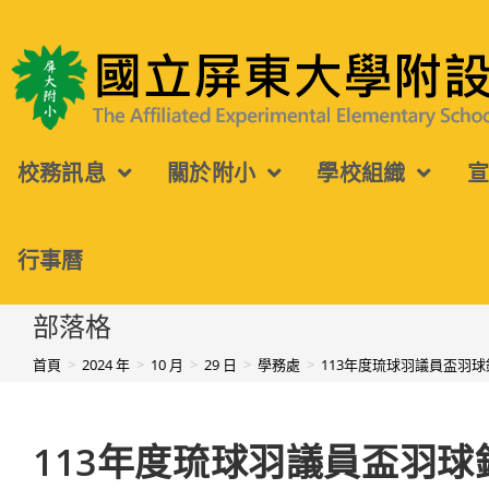
跳
轉
國立屏東大學附設實驗國民小學
至
主
校務訊息
關於附小
學校組織
要
內
容
行事曆
部落格
首頁
>
2024 年
>
10 月
>
29 日
>
學務處
>
113年度琉球羽議員盃羽球
113年度琉球羽議員盃羽球