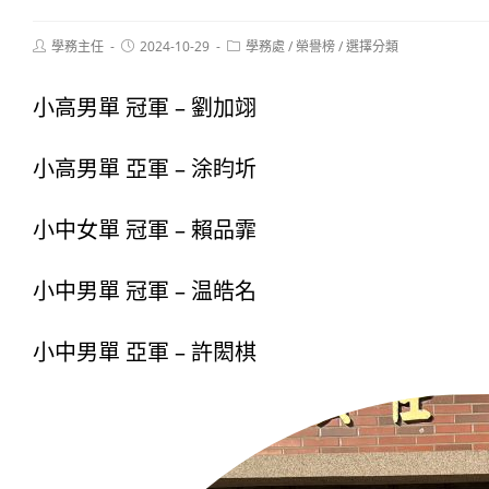
Post
Post
Post
學務主任
2024-10-29
學務處
/
榮譽榜
/
選擇分類
author:
published:
category:
小高男單 冠軍 – 劉加翊
小高男單 亞軍 – 涂盷圻
小中女單 冠軍 – 賴品霏
小中男單 冠軍 – 温皓名
小中男單 亞軍 – 許閎棋