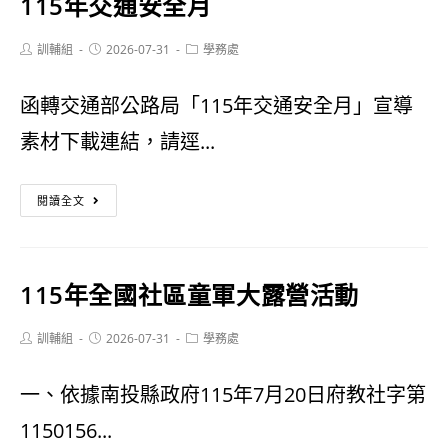
115年交通安全月
稅
眼
猴
Post
Post
界
Post
訓輔組
2026-07-31
學務處
author:
published:
category:
~
函轉交通部公路局「115年交通安全月」宣導
雲
素材下載連結，請逕...
端
發
115
閱讀全文
票
年
你
交
115年全國社區童軍大露營活動
的
通
好
安
Post
Post
Post
訓輔組
2026-07-31
學務處
author:
published:
category:
馬
全
一、依據南投縣政府115年7月20日府教社字第
吉」
月
1150156...