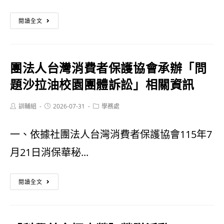
115
閱讀全文
年
全
團法人台灣消費者保護協會承辦「問
國
題沙拉油校園團體訴訟」相關資訊
社
Post
Post
Post
訓輔組
2026-07-31
區
學務處
author:
published:
category:
童
一、依據社團法人台灣消費者保護協會115年7
軍
月21日消保華秘...
大
團
露
閱讀全文
法
營
人
活