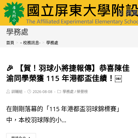
跳
國立屏東大學附設實驗國民小學
選單
轉
至
學務處
主
首頁
>
– 校務訊息-
>
學務處
要
內
🎉 【賀！羽球小將捷報傳】恭喜陳佳
容
渝同學榮獲 115 年港都盃佳績！￼
Post
Post
Post
訓輔組
2026-08-08
學務處
/
榮譽榜
author:
published:
category:
在剛剛落幕的「115 年港都盃羽球錦標賽」
中，本校羽球隊的小...
🎉