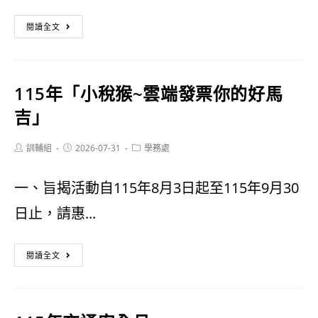
￼
【科
險
閱讀全文
學
家
美
嗨
115年「小稅猴~雲端發票你的好馬
食
翻
吉」
探
高
Post
Post
Post
訓輔組
2026-07-31
索
學務處
雄
author:
published:
category:
營】
科
一、旨揭活動自115年8月3日起至115年9月30
走！
工
日止，請惠...
去
館
115
屏
閱讀全文
年
菸
「小
開