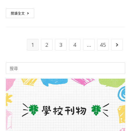
題
營
沙
隊
羽
閱讀全文
拉
活
球
油
動
週
校
末
1
2
3
4
...
45
Go to
園
對
團
抗
Search
for:
體
賽
訴
傳
訟」
佳
相
績！
關
資