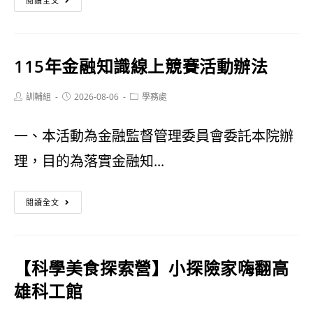
閱讀全文
【賀！
羽
115年金融知識線上競賽活動辦法
球
小
Post
Post
Post
訓輔組
2026-08-06
學務處
author:
published:
category:
將
一、本活動為金融監督管理委員會委託本院辦
捷
理，目的為落實金融知...
報
傳】
115
閱讀全文
恭
年
喜
金
【科學美食探索營】小探險家嗨翻高
陳
融
雄科工館
佳
知