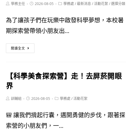
Post
Post
渝
Post
學務主任
識
2026-08-05
學務處
/
最新消息
/
活動花絮
/
選擇分類
author:
published:
category:
同
線
為了讓孩子們在玩樂中啟發科學夢想，本校暑
學
上
期探索營帶領小朋友出...
榮
競
【科
獲
賽
閱讀全文
學
115
活
美
年
動
【科學美食探索營】走！去屏菸開眼
食
港
辦
界
探
都
法
Post
Post
Post
訓輔組
2026-08-05
索
學務處
/
活動花絮
盃
author:
published:
category:
營】
佳
🎒 讓我們揹起行囊，邁開勇健的步伐，跟著探
小
績！
索營的小朋友們，一...
探