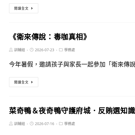
團
軍
閱讀全文
法
大
人
露
《衛來傳說：毒咖真相》
台
營
灣
Post
Post
Post
訓輔組
2026-07-23
學務處
活
author:
published:
category:
消
動
今年暑假，邀請孩子與家長一起參加「衛來傳說：
費
《衛
者
閱讀全文
來
保
傳
護
菜奇鴨＆夜奇鴨守護府城．反賄選知
說：
協
毒
Post
Post
Post
訓輔組
2026-07-16
學務處
會
author:
published:
category: