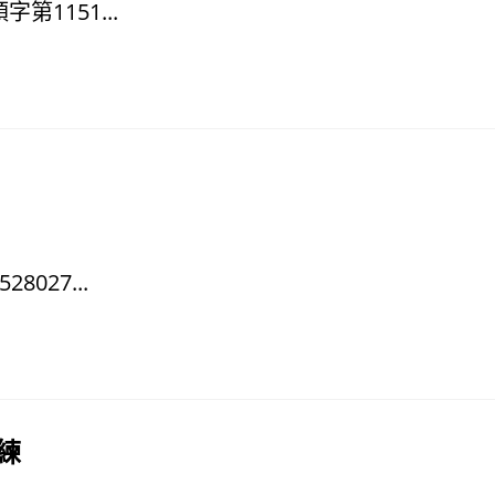
1151...
027...
練