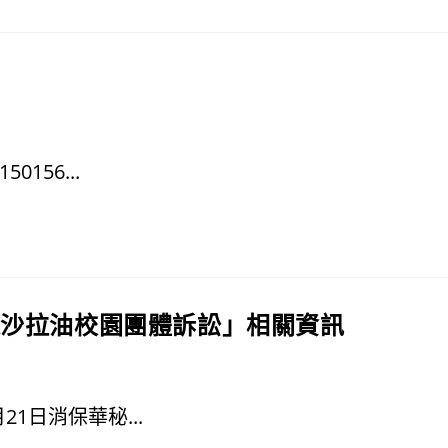
156...
題沙拉油校園團體訴訟」相關資訊
1日消保華秘...