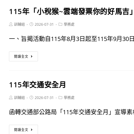
美
賽
115年「小稅猴~雲端發票你的好馬吉
食
活
探
Post
Post
Post
訓輔組
2026-07-31
學務處
動
author:
published:
category:
索
辦
一、旨揭活動自115年8月3日起至115年9月30日
營】
法
115
走！
閱讀全文
年
去
「小
屏
115年交通安全月
稅
菸
猴
Post
Post
Post
訓輔組
2026-07-31
學務處
開
author:
published:
category:
~
眼
函轉交通部公路局「115年交通安全月」宣導素材
雲
界
115
端
閱讀全文