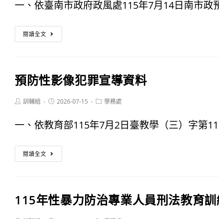
咖
承
一、依臺南市政府政風處115年7月14日南市政預字第
真
辦
菜
相》
閱讀全文
「問
奇
題
鴨
沙
預防性影像犯罪宣導資料
＆
拉
夜
Post
Post
Post
訓輔組
2026-07-15
學務處
油
author:
published:
category:
奇
一、依教育部115年7月2日臺教學（三）字第11528
校
鴨
園
預
守
閱讀全文
團
防
護
體
性
府
訴
115年性暴力防治專業人員刑法教育訓
影
城．
訟」