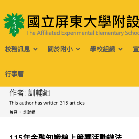
跳
轉
國立屏東大學附設實驗國民小學
至
主
校務訊息
關於附小
學校組織
要
內
容
行事曆
作者:
訓輔組
This author has written 315 articles
首頁
>
訓輔組
115年金融知識線上競賽活動辦法