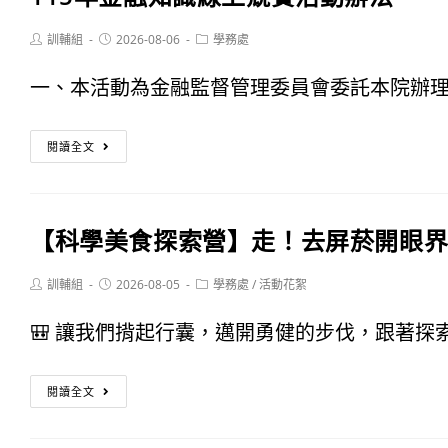
Post
Post
Post
訓輔組
2026-08-06
學務處
author:
published:
category:
一、本活動為金融監督管理委員會委託本院辦理，
115
閱讀全文
年
金
【科學美食探索營】走！去屏菸開眼
融
知
Post
Post
Post
訓輔組
2026-08-05
學務處
/
活動花絮
author:
published:
category:
識
🎒 讓我們揹起行囊，邁開勇健的步伐，跟著探索
線
【科
上
閱讀全文
學
競