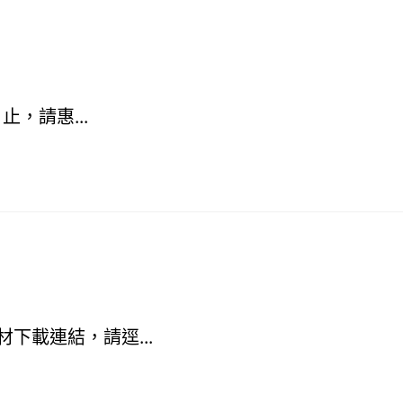
」
止，請惠...
下載連結，請逕...