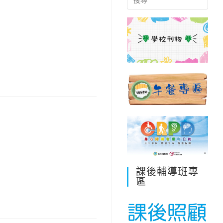
for:
課後輔導班專
區