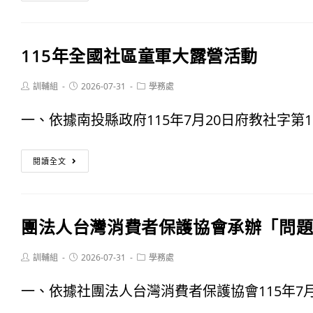
年
發
交
票
115年全國社區童軍大露營活動
通
你
安
Post
Post
Post
訓輔組
2026-07-31
學務處
的
author:
published:
category:
全
好
一、依據南投縣政府115年7月20日府教社字第1150
月
馬
115
閱讀全文
吉」
年
全
團法人台灣消費者保護協會承辦「問
國
社
Post
Post
Post
訓輔組
2026-07-31
學務處
author:
published:
category:
區
一、依據社團法人台灣消費者保護協會115年7月2
童