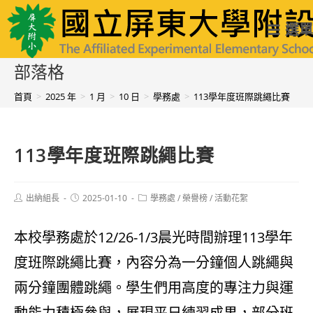
跳
國立屏東大學附設實驗國民小學
選單
轉
至
部落格
主
首頁
>
2025 年
>
1 月
>
10 日
>
學務處
>
113學年度班際跳繩比賽
要
內
113學年度班際跳繩比賽
容
Post
Post
Post
出納組長
2025-01-10
學務處
/
榮譽榜
/
活動花絮
author:
published:
category:
本校學務處於12/26-1/3晨光時間辦理113學年
度班際跳繩比賽，內容分為一分鐘個人跳繩與
兩分鐘團體跳繩。學生們用高度的專注力與運
動能力積極參與，展現平日練習成果，部分班