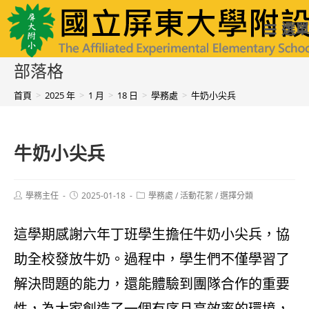
跳
國立屏東大學附設實驗國民小學
選單
轉
至
部落格
主
首頁
>
2025 年
>
1 月
>
18 日
>
學務處
>
牛奶小尖兵
要
內
牛奶小尖兵
容
Post
Post
Post
學務主任
2025-01-18
學務處
/
活動花絮
/
選擇分類
author:
published:
category:
這學期感謝六年丁班學生擔任牛奶小尖兵，協
助全校發放牛奶。過程中，學生們不僅學習了
解決問題的能力，還能體驗到團隊合作的重要
性，為大家創造了一個有序且高效率的環境，