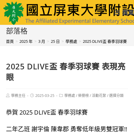
跳
國立屏東大學附設實驗國民小學
選單
轉
至
部落格
主
首頁
>
2025 年
>
3 月
>
25 日
>
學務處
>
2025 DLIVE盃 春季羽球賽 
要
內
2025 DLIVE盃 春季羽球賽 表現亮
容
眼
Post
Post
Post
學務主任
2025-03-25
學務處
/
榮譽榜
/
活動花絮
/
選擇分類
author:
published:
category:
恭賀 2025 DLIVE盃 春季羽球賽
二年乙班 謝宇倫 陳韋郡 勇奪低年級男雙冠軍!!