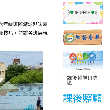
-六年級班際游泳趣味競
泳技巧，並讓各班展現
課後輔導班專
區