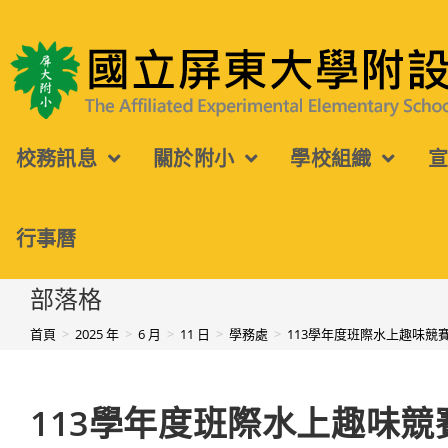
跳
轉
國立屏東大學附設實驗國民小學
至
主
校務訊息
關於附小
學校組織
要
內
容
行事曆
部落格
首頁
>
2025 年
>
6 月
>
11 日
>
學務處
>
113學年度班際水上趣味競
113學年度班際水上趣味競