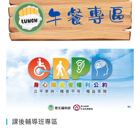
選
第
4
次
招
考
無
人
報
名
課後輔導班專區