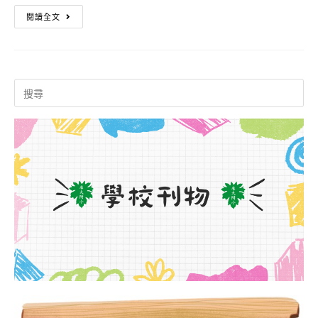
114
閱讀全文
學
年
Search
度
for:
第
1
次
代
理
教
師
甄