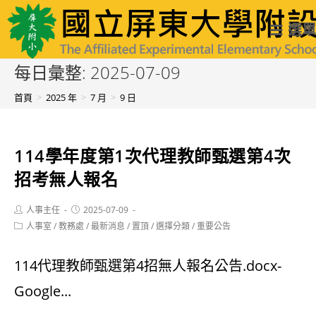
跳
國立屏東大學附設實驗國民小學
選單
轉
至
每日彙整: 2025-07-09
主
首頁
>
2025 年
>
7 月
>
9 日
要
內
114學年度第1次代理教師甄選第4次
容
招考無人報名
Post
Post
人事主任
2025-07-09
author:
published:
Post
人事室
/
教務處
/
最新消息
/
置頂
/
選擇分類
/
重要公告
category:
114代理教師甄選第4招無人報名公告.docx-
Google...