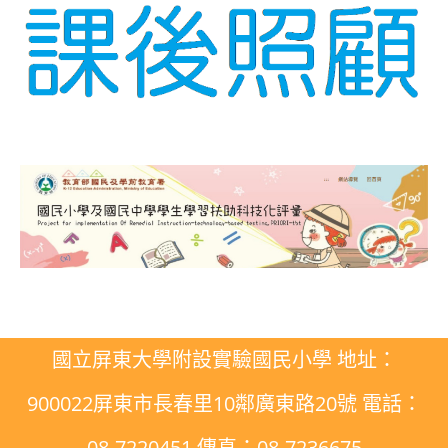
國立屏東大學附設實驗國民小學 地址：
900022屏東市長春里10鄰廣東路20號 電話：
08-7220451 傳真：08-7236675