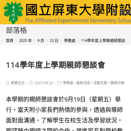
跳
國立屏東大學附設實驗國民小學
選單
轉
至
部落格
主
首頁
>
2025 年
>
9 月
>
22 日
>
學務處
>
114學年度上學期親師懇談會
要
內
114學年度上學期親師懇談會
容
Post
Post
Post
學務主任
2025-09-22
學務處
/
最新消息
/
活動花絮
/
選擇分類
author:
published:
category:
本學期的親師懇談會於9月19日（星期五）舉
行，當天附小家長們熱情的參與，透過與導師
面對面溝通、了解學生在校生活及學習狀況，
期望藉由親師之間的合作，增進家長對學校教