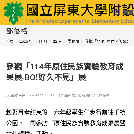
跳
國立屏東大學附設實驗國民小學
選單
轉
至
部落格
主
首頁
>
2025 年
>
11 月
>
22 日
>
學務處
>
參觀「114年原住民族實驗教
要
內
參觀「114年原住民族實驗教育成
容
果展-BO!好久不見」展
Post
Post
Post
學務主任
2025-11-22
學務處
/
最新消息
/
活動花絮
author:
published:
category:
趁著月考結束後，六年級學生們步行前往千禧
公園，一同參訪「原住民族實驗教育成果展暨
文化體驗」活動。