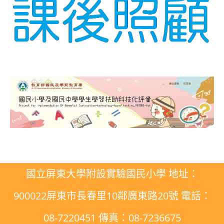
國立屏東大學附設實驗國民小學 地址：
900022屏東市長春里10鄰廣東路20號 電話：
08-7220451 傳真：08-7236675