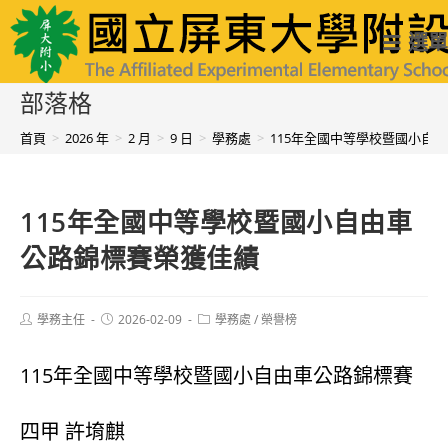
跳
國立屏東大學附設實驗國民小學
選單
轉
至
部落格
主
首頁
>
2026 年
>
2 月
>
9 日
>
學務處
>
115年全國中等學校暨國小自
要
內
115年全國中等學校暨國小自由車
容
公路錦標賽榮獲佳績
Post
Post
Post
學務主任
2026-02-09
學務處
/
榮譽榜
author:
published:
category:
115年全國中等學校暨國小自由車公路錦標賽
四甲 許堉麒