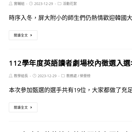
Post
Post
Post
實輔組
2023-12-29
活動花絮
author:
published:
category:
時序入冬，屏大附小的師生們仍熱情歡迎韓國大邱
屏
閱讀全文
大
附
112學年度英語讀者劇場校內徵選入選
小
國
Post
Post
Post
教學組長
2023-12-29
教務處
/
榮譽榜
author:
published:
category:
內
本次參加甄選的選手共有19位，大家都做了充足的
外
112
交
閱讀全文
學
流
年
與