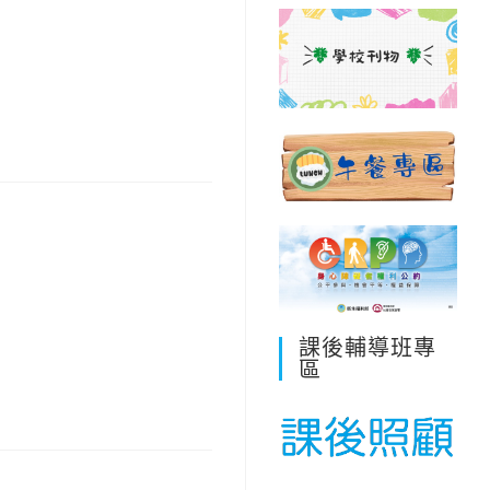
課後輔導班專
區