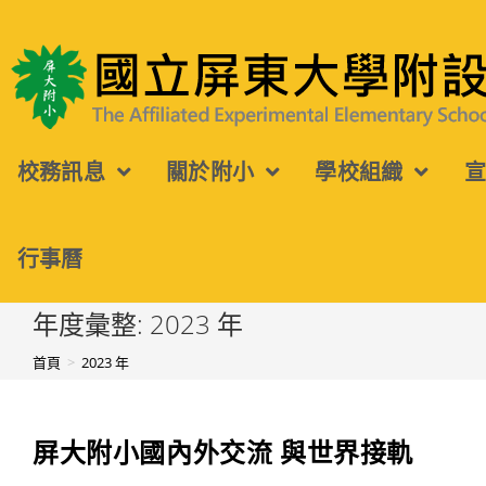
跳
轉
國立屏東大學附設實驗國民小學
至
主
校務訊息
關於附小
學校組織
要
內
容
行事曆
年度彙整: 2023 年
首頁
>
2023 年
屏大附小國內外交流 與世界接軌