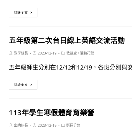
宣
獎
112
導
閱讀全文
名
年
單
校
五年級第二次台日線上英語交流活動
內
語
Post
Post
Post
教學組長
2023-12-19
教務處
/
活動花絮
author:
published:
category:
文
五年級師生分別在12/12和12/19，各班分別與安
競
五
賽
閱讀全文
年
辦
級
法
113年學生寒假體育育樂營
第
修
二
Post
Post
Post
出納組長
2023-12-19
選擇分類
正
author:
published:
category: