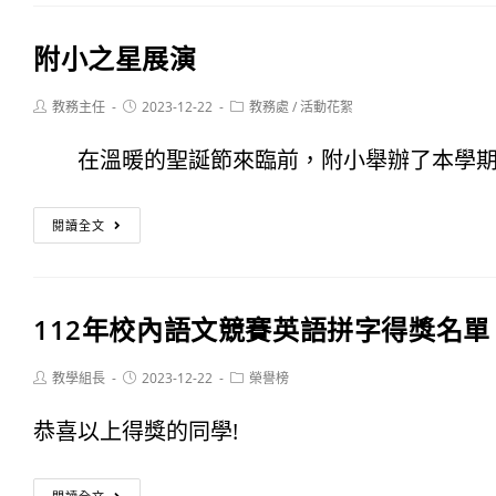
選
附
位
名
附小之星展演
小
閱
單
2023「Star
Post
Post
Post
教務主任
2023-12-22
教務處
/
活動花絮
讀
author:
published:
category:
Party」
專
在溫暖的聖誕節來臨前，附小舉辦了本學期的「
~
題
附
擁
閱讀全文
探
小
抱
究
之
星
學
112年校內語文競賽英語拼字得獎名單
星
空
習
展
Post
Post
Post
教學組長
2023-12-22
榮譽榜
與
author:
published:
category:
演
恭喜以上得獎的同學!
競
賽
112