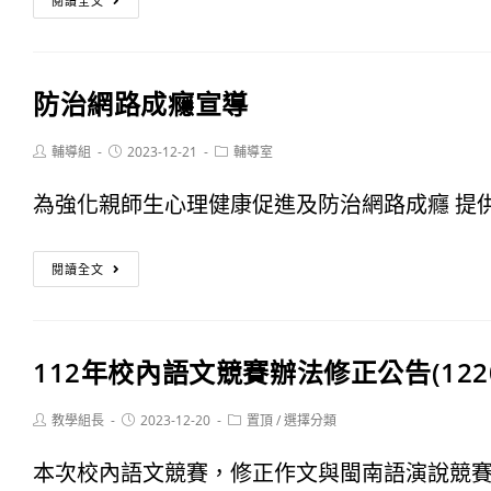
閱讀全文
實
年
施
校
計
防治網路成癮宣導
內
畫
語
Post
Post
Post
輔導組
2023-12-21
輔導室
author:
published:
category:
文
為強化親師生心理健康促進及防治網路成癮 提供以
競
防
賽
閱讀全文
治
英
網
語
112年校內語文競賽辦法修正公告(122
路
拼
成
Post
Post
Post
教學組長
2023-12-20
置頂
/
選擇分類
字
author:
published:
category:
癮
得
本次校內語文競賽，修正作文與閩南語演說競賽時