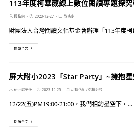
113年度柯華葳線上數位閱讀專題探
度
世
英
Post
Post
Post
閱推組
2023-12-27
教務處
界
author:
published:
category:
語
接
財團法人台灣閱讀文化基金會辦理「113年度柯華
讀
軌
113
者
閱讀全文
年
劇
度
場
屏大附小2023「Star Party」~擁抱
柯
校
華
Post
Post
Post
研究處主任
2023-12-25
活動花絮
/
選擇分類
內
author:
published:
category:
葳
徵
12/22(五)PM19:00-21:00，我們相約星空下，...
線
選
屏
上
閱讀全文
入
大
數