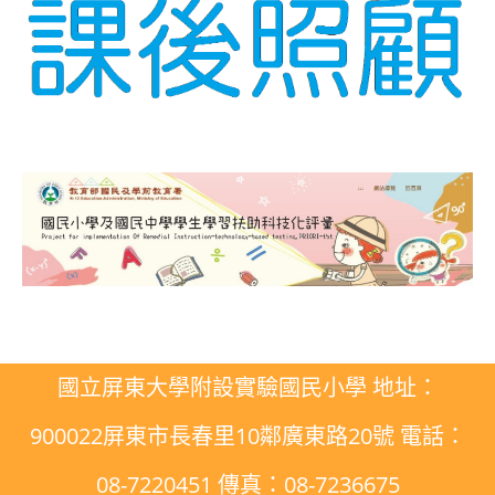
國立屏東大學附設實驗國民小學 地址：
900022屏東市長春里10鄰廣東路20號 電話：
08-7220451 傳真：08-7236675