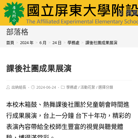
跳
國立屏東大學附設實驗國民小學
選單
轉
至
部落格
主
首頁
>
2024 年
>
6 月
>
24 日
>
學務處
>
課後社團成果展演
要
內
課後社團成果展演
容
Post
Post
Post
出納組長
2024-06-24
學務處
/
活動花絮
/
選擇分類
author:
published:
category:
本校木箱鼓、熱舞課後社團於兒童朝會時間進
行成果展演，台上一分鐘 台下十年功，精彩的
表演內容帶給全校師生豐富的視覺與聽覺體
驗，博得滿堂彩。