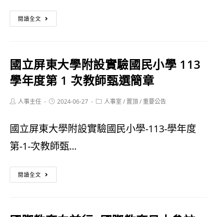
攝
臺
手
閱讀全文
北
及
醫
月
國立屏東大學附設實驗國民小學 113
學
月
學年度第 1 次教師甄選簡章
大
抽
Post
Post
Post
人事主任
學
2024-06-27
人事室
/
置頂
/
重要公告
活
author:
published:
category:
113
動
國立屏東大學附設實驗國民小學-113-學年度
學
第-1-次教師甄...
年
國
度
閱讀全文
立
推
屏
廣