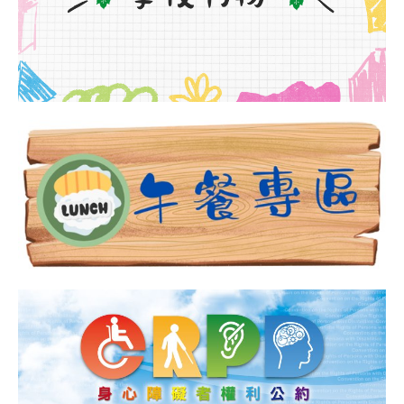
時
程
章
空
旅
行
主
題
展」