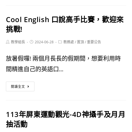
短
營
浸
影
活
式
Cool English 口說高手比賽，歡迎來
音
動」
親
挑戰!
徵
子
選
Post
Post
Post
教學組長
劇
2024-06-28
教務處
/
置頂
/
重要公告
author:
published:
category:
比
場》
放暑假囉! 兩個月長長的假期間，想要利用時
賽
間精進自己的英語口...
Cool
閱讀全文
English
口
113年屏東運動觀光-4D神攝手及月月
說
抽活動
高