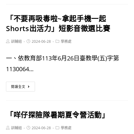
年
「不要再吸毒啦~拿起手機一起
度
Shorts出活力」短影音徵選比賽
第
Post
Post
Post
訓輔組
2024-06-28
一
學務處
author:
published:
category:
學
一、依教育部113年6月26日臺教學(五)字第
期
1130064...
轉
「不
學
閱讀全文
要
生
再
錄
「咩仔探險隊暑期夏令營活動」
吸
取
毒
Post
Post
名
Post
訓輔組
2024-06-28
學務處
author:
published:
category: