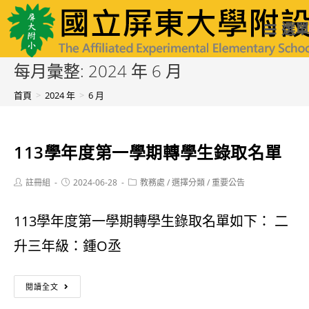
跳
國立屏東大學附設實驗國民小學
選單
轉
至
每月彙整: 2024 年 6 月
主
首頁
>
2024 年
>
6 月
要
內
113學年度第一學期轉學生錄取名單
容
Post
Post
Post
註冊組
2024-06-28
教務處
/
選擇分類
/
重要公告
author:
published:
category:
113學年度第一學期轉學生錄取名單如下： 二
升三年級：鍾O丞
113
閱讀全文
學