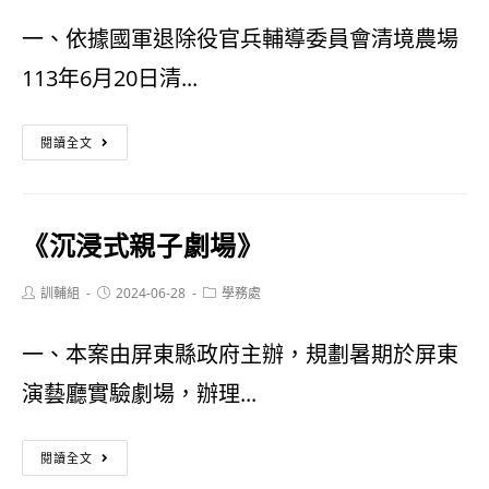
啦
單
一、依據國軍退除役官兵輔導委員會清境農場
~
113年6月20日清...
拿
起
「咩
閱讀全文
手
仔
機
探
《沉浸式親子劇場》
一
險
起
隊
Post
Post
Post
訓輔組
2024-06-28
學務處
author:
published:
category:
Shorts
暑
一、本案由屏東縣政府主辦，規劃暑期於屏東
出
期
演藝廳實驗劇場，辦理...
活
夏
力」
令
《沉
閱讀全文