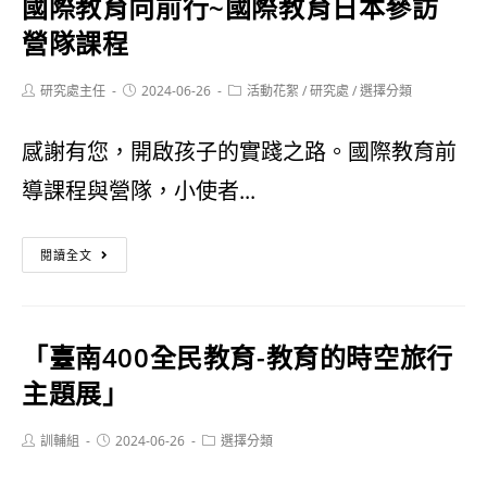
國際教育向前行~國際教育日本參訪
東
教
營隊課程
大
育
Post
Post
Post
研究處主任
學
2024-06-26
活動花絮
/
研究處
/
選擇分類
兒
author:
published:
category:
附
童
感謝有您，開啟孩子的實踐之路。國際教育前
設
課
導課程與營隊，小使者...
實
後
國
驗
照
閱讀全文
際
國
顧
教
民
服
「臺南400全民教育-教育的時空旅行
育
小
務
主題展」
向
學
人
Post
Post
Post
訓輔組
2024-06-26
前
選擇分類
113
員
author:
published:
category:
行