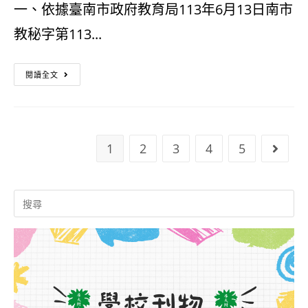
學
180
一、依據臺南市政府教育局113年6月13日南市
~
年
小
教秘字第113...
國
度
時
「臺
際
第
職
閱讀全文
南
教
1
前
400
育
次
訓
全
日
教
1
2
3
4
5
練
Go to
民
本
師
第
教
參
甄
Search
14
for:
育-
訪
選
期
教
營
簡
招
育
隊
章
生
的
課
簡