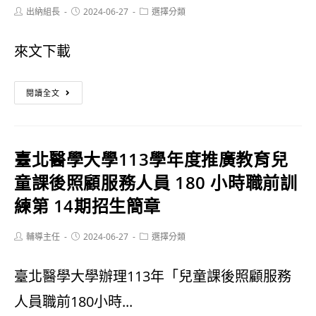
Post
Post
Post
出納組長
手
2024-06-27
選擇分類
author:
published:
category:
比
來文下載
賽，
113
歡
閱讀全文
年
迎
屏
來
臺北醫學大學113學年度推廣教育兒
東
挑
童課後照顧服務人員 180 小時職前訓
運
戰!
練第 14期招生簡章
動
Post
Post
Post
輔導主任
2024-06-27
選擇分類
觀
author:
published:
category:
光-4D
臺北醫學大學辦理113年「兒童課後照顧服務
神
人員職前180小時...