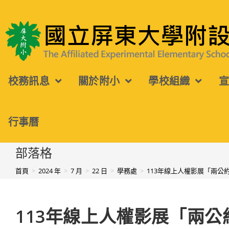
跳
轉
國立屏東大學附設實驗國民小學
至
主
校務訊息
關於附小
學校組織
要
內
容
行事曆
部落格
首頁
>
2024 年
>
7 月
>
22 日
>
學務處
>
113年線上人權影展「兩公
113年線上人權影展「兩