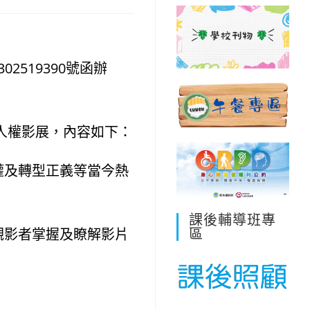
2519390號函辦
上人權影展，內容如下：
權及轉型正義等當今熱
課後輔導班專
區
觀影者掌握及瞭解影片