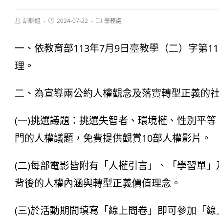
Post
Post
Post
訓輔組
2024-07-22
學務處
author:
published:
category:
一、依教育部113年7月9日臺教學（二）字第1130
理。
二、為宣導兩公約人權觀念及落實轉型正義的社會
(一)挑選議題：挑選失智者、環境權、性別平
門的人權議題，免費提供觀賞10部人權影片。
(二)每部電影皆附有「人權引言」、「學習單
背後的人權內涵與轉型正義價值理念。
(三)於活動期間填寫「線上問卷」即可參加「