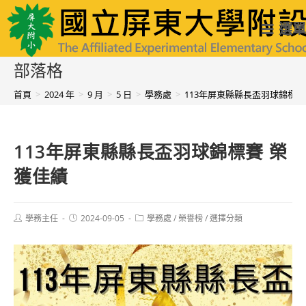
跳
國立屏東大學附設實驗國民小學
選單
轉
至
部落格
主
首頁
>
2024 年
>
9 月
>
5 日
>
學務處
>
113年屏東縣縣長盃羽球錦標賽
要
內
113年屏東縣縣長盃羽球錦標賽 榮
容
獲佳績
Post
Post
Post
學務主任
2024-09-05
學務處
/
榮譽榜
/
選擇分類
author:
published:
category: