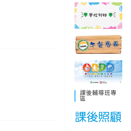
課後輔導班專
區