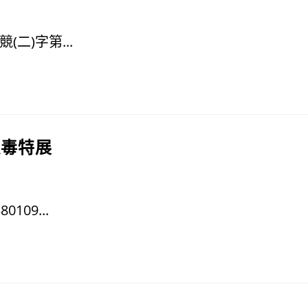
二)字第...
反毒特展
09...