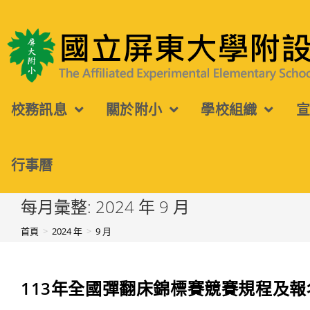
跳
轉
國立屏東大學附設實驗國民小學
至
主
校務訊息
關於附小
學校組織
要
內
容
行事曆
每月彙整: 2024 年 9 月
首頁
>
2024 年
>
9 月
113年全國彈翻床錦標賽競賽規程及