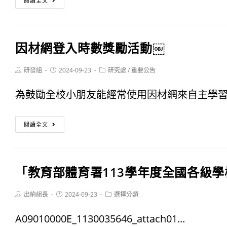
育
閱讀全文
民
講
嘴
座
因材網登入時數獎勵活動￼
交
「網
通，
Post
Post
Post
研發組
2024-09-23
研究處
/
重要公告
不
author:
published:
category:
安
住
為鼓勵全校小朋友能經常使用因材網來自主學習 
全
的
因
最
閱讀全文
他-
材
重
淺
網
要」
談
「教育部體育署113學年度全國各級
登
濾
網
入
Post
Post
Post
出納組長
2024-09-23
選擇分類
鏡
路
author:
published:
category:
時
快
A09010000E_1130035646_attach01...
成