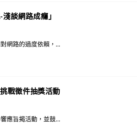
他-淺談網路成癮」
網路的過度依賴，...
嘴挑戰徵件抽獎活動
應旨揭活動，並鼓...