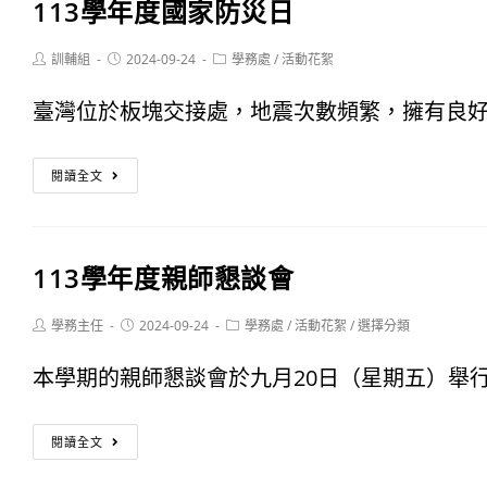
113學年度國家防災日
東
競
縣
Post
Post
Post
訓輔組
2024-09-24
學務處
/
活動花絮
賽
author:
published:
category:
「遠
規
臺灣位於板塊交接處，地震次數頻繁，擁有良好的
離
程
113
毒
閱讀全文
及
學
害
報
年
從
名
113學年度親師懇談會
度
心
連
國
Post
Post
Post
學務主任
2024-09-24
學務處
/
活動花絮
/
選擇分類
啟
結
author:
published:
category:
家
動」
本學期的親師懇談會於九月20日（星期五）舉行，
資
防
反
訊
113
災
閱讀全文
毒
學
日