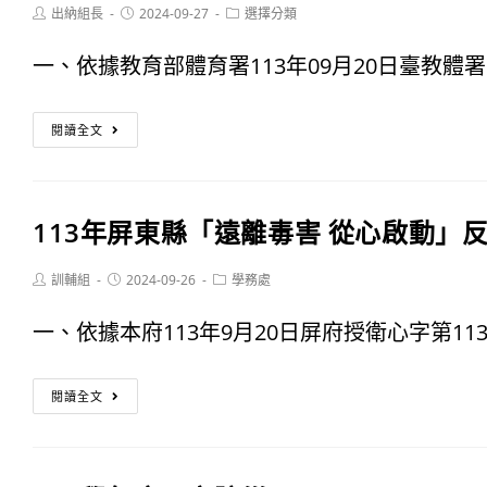
Post
Post
Post
出納組長
2024-09-27
選擇分類
author:
published:
category:
一、依據教育部體育署113年09月20日臺教體署競(
113
閱讀全文
年
全
113年屏東縣「遠離毒害 從心啟動」
國
彈
Post
Post
Post
訓輔組
2024-09-26
學務處
author:
published:
category:
翻
一、依據本府113年9月20日屏府授衛心字第113801
床
113
錦
閱讀全文
年
標
屏
賽