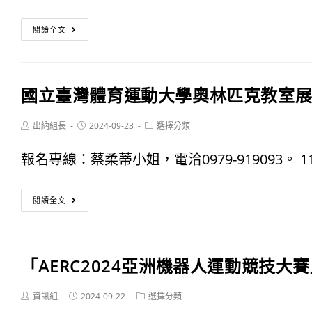
數
嘴
癮」
「教
獎
閱讀全文
挑
育
勵
戰
部
活
徵
國立臺灣體育運動大學奧林匹克教室
體
動
件
育
Post
Post
Post
出納組長
2024-09-23
選擇分類
￼
抽
author:
published:
category:
署
報名專線：蔡柔蒂小姐，電洽0979-919093。 113
獎
113
活
國
學
閱讀全文
動
立
年
臺
度
「AERC2024亞洲機器人運動競技大
灣
全
體
Post
Post
Post
資訊組
2024-09-22
選擇分類
國
author:
published:
category: