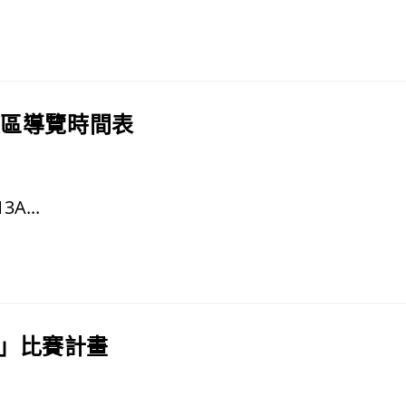
展區導覽時間表
A...
賽」比賽計畫