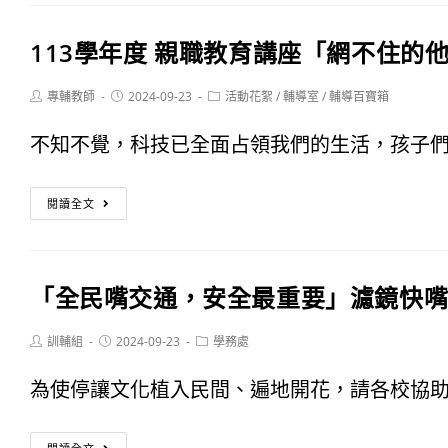
特
年
展
113學年度 親職教育講座「網不住的
度
親
Post
Post
Post
專輔教師
2024-09-23
活動花絮
/
輔導室
/
輔導百寶箱
author:
published:
category:
師
不知不覺，科技已全面占領我們的生活，孩子們對
懇
113
談
閱讀全文
學
會
年
「全民嘴交通，安全最重要」濾鏡快
度
親
Post
Post
Post
訓輔組
2024-09-23
學務處
author:
published:
category:
職
為使停讓文化植入民間、遍地開花，請各校協助響
教
「全