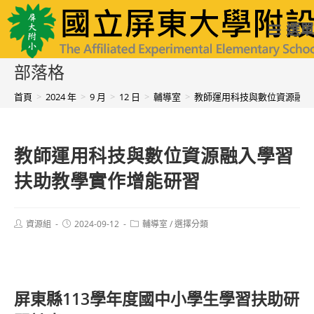
跳
國立屏東大學附設實驗國民小學
選單
轉
至
部落格
主
首頁
>
2024 年
>
9 月
>
12 日
>
輔導室
>
教師運用科技與數位資源融入
要
內
教師運用科技與數位資源融入學習
容
扶助教學實作增能研習
Post
Post
Post
資源組
2024-09-12
輔導室
/
選擇分類
author:
published:
category:
.
屏東縣113學年度國中小學生學習扶助研