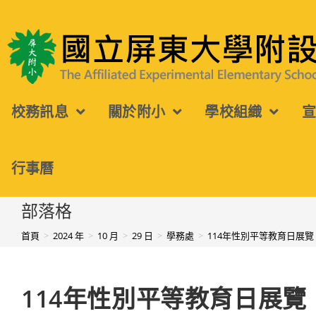
跳
轉
國立屏東大學附設實驗國民小學
至
主
校務訊息
關於附小
學校組織
要
內
容
行事曆
部落格
首頁
>
2024 年
>
10 月
>
29 日
>
學務處
>
114年性別平等教育日展覽
114年性別平等教育日展覽