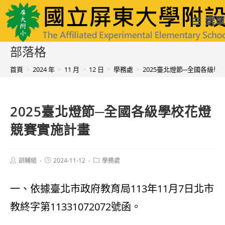
跳
國立屏東大學附設實驗國民小學
選單
轉
至
部落格
主
首頁
>
2024 年
>
11 月
>
12 日
>
學務處
>
2025臺北燈節─全國各級
要
內
2025臺北燈節─全國各級學校花燈
容
競賽實施計畫
Post
Post
Post
訓輔組
2024-11-12
學務處
author:
published:
category:
一、依據臺北市政府教育局113年11月7日北市
教終字第11331072072號函。